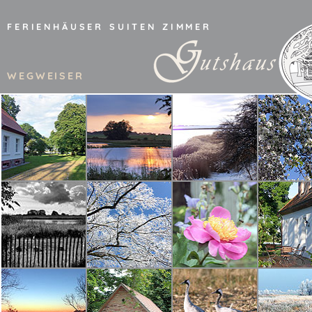
FERIENHÄUSER
SUITEN
ZIMMER
WEGWEISER